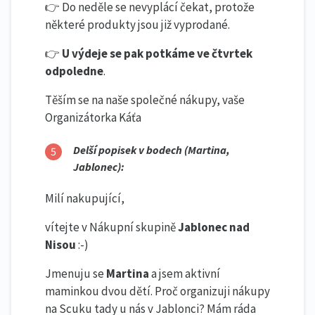
👉 Do neděle se nevyplácí čekat, protože
některé produkty jsou již vyprodané.
👉
U výdeje se pak potkáme ve čtvrtek
odpoledne
.
Těším se na naše společné nákupy, vaše
Organizátorka Káťa
Delší popisek v bodech (Martina,
Jablonec):
Milí nakupující,
vítejte v Nákupní skupině
Jablonec nad
Nisou
:-)
Jmenuju se
Martina
a jsem aktivní
maminkou dvou dětí. Proč organizuji nákupy
na Scuku tady u nás v Jablonci? Mám ráda