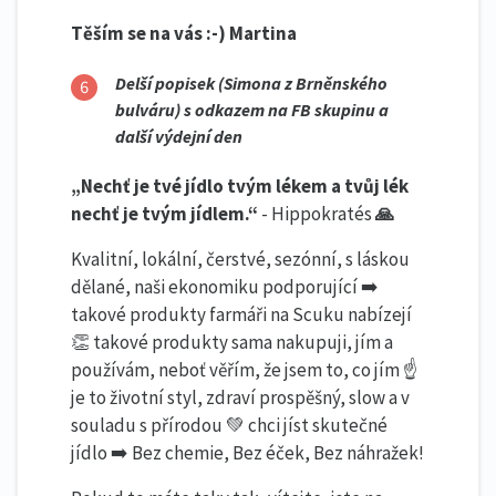
Těším se na vás :-) Martina
Delší popisek (Simona z Brněnského
bulváru) s odkazem na FB skupinu a
další výdejní den
„Nechť je tvé jídlo tvým lékem a tvůj lék
nechť je tvým jídlem.“
- Hippokratés
🙏
Kvalitní, lokální, čerstvé, sezónní, s láskou
dělané, naši ekonomiku podporující ➡️
takové produkty farmáři na Scuku nabízejí
👏 takové produkty sama nakupuji, jím a
používám, neboť věřím, že jsem to, co jím ☝️
je to životní styl, zdraví prospěšný, slow a v
souladu s přírodou 💚 chci jíst skutečné
jídlo ➡️ Bez chemie, Bez éček, Bez náhražek!