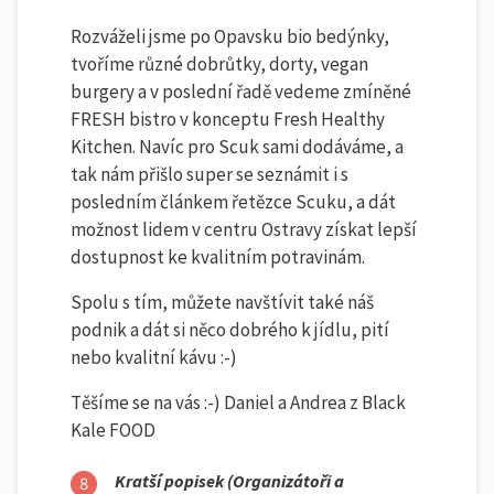
Rozváželi jsme po Opavsku bio bedýnky,
tvoříme různé dobrůtky, dorty, vegan
burgery a v poslední řadě vedeme zmíněné
FRESH bistro v konceptu Fresh Healthy
Kitchen. Navíc pro Scuk sami dodáváme, a
tak nám přišlo super se seznámit i s
posledním článkem řetězce Scuku, a dát
možnost lidem v centru Ostravy získat lepší
dostupnost ke kvalitním potravinám.
Spolu s tím, můžete navštívit také náš
podnik a dát si něco dobrého k jídlu, pití
nebo kvalitní kávu :-)
Těšíme se na vás :-) Daniel a Andrea z Black
Kale FOOD
Kratší popisek (Organizátoři a