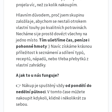
projela víc, než za kolik nakoupím.
Hlavním důvodem, proč jsem skupinu
založila je, abychom se nestali otrokem
vlastní touhy po kvalitních potravinách.
Necháme si je prostě dovézt všechny na
jedno místo.
Tím ušetříme čas, peníze i
pohonné hmoty
:) Navíc získáme krásnou
příležitost k seznámení a sdílení typů,
receptů, nápadů, nebo třeba přebytků z
vlastní zahrádky.
A jak to u nás funguje?
👉 Nákup je spuštěný vždy
od pondělí do
nedělní půlnoci
. V tomto čase můžete
nakoupit kdykoli, klidně i několikrát za
sebou.