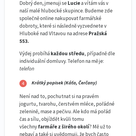
Dobrý den, jmenuji se
Lucie
a vítám vás v
naší malé hlubocké skupince. Budeme zde
společně online nakupovat farmářské
dobroty, které si následně vyzvednete v
Hluboké nad Vltavou na adrese
Pražská
553.
Výdej probíhá
každou středu
, případně dle
individuální domluvy. Telefon na mě je:
telefon
Krátký popisek (Káťa, Čerčany)
Není nad to, pochutnat si na pravém
jogurtu, tvarohu, čerstvém mléce, pořádné
zelenině, mase a pečivu. Ale kdo má pořád
čas a sílu, objíždět kvůli tomu
všechny
farmáře z širého okolí
? Mě už to
nebaví a také si uvědomuji, že bych často