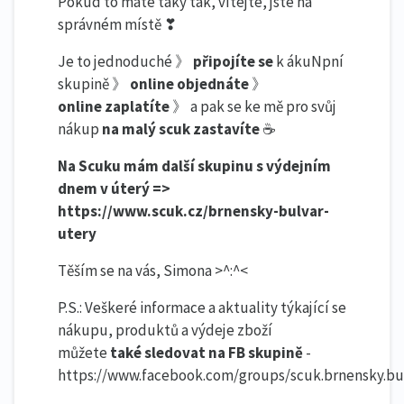
Pokud to máte taky tak, vítejte, jste na
správném místě ❣
Je to jednoduché 》
připojíte se
k ákuNpní
skupině 》
online
objednáte
》
online
zaplatíte
》 a pak se ke mě pro svůj
nákup
na malý scuk zastavíte
☕
Na Scuku mám další skupinu s výdejním
dnem v úterý => ​
https://www.scuk.cz/brnensky-bulvar-
utery
Těším se na vás, Simona >^:^<
P.S.: Veškeré informace a aktuality týkající se
nákupu, produktů a výdeje zboží
můžete
také sledovat na FB skupině
-
https://www.facebook.com/groups/scuk.brnensky.bu