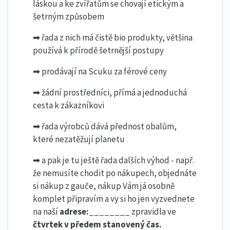
láskou a ke zvířatům se chovají etickým a
šetrným způsobem
➡ řada z nich má čistě bio produkty, většina
používá k přírodě šetrnější postupy
➡ prodávají na Scuku za férové ceny
➡ žádní prostředníci, přímá a jednoduchá
cesta k zákazníkovi
➡ řada výrobců dává přednost obalům,
které nezatěžují planetu
➡ a pak je tu ještě řada dalších výhod - např.
že nemusíte chodit po nákupech, objednáte
si nákup z gauče, nákup Vám já osobně
komplet připravím a vy si ho jen vyzvednete
na naší
adrese:________
zpravidla ve
čtvrtek
v předem stanovený čas.