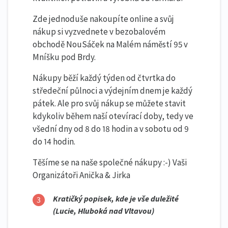
Zde jednoduše nakoupíte online a svůj
nákup si vyzvednete v bezobalovém
obchodě NouSáček na Malém náměstí 95 v
Mníšku pod Brdy.
Nákupy běží každý týden od čtvrtka do
středeční půlnoci a výdejním dnem je každý
pátek. Ale pro svůj nákup se můžete stavit
kdykoliv během naší otevírací doby, tedy ve
všední dny od 8 do 18 hodin a v sobotu od 9
do 14 hodin.
Těšíme se na naše společné nákupy :-) Vaši
Organizátoři Anička & Jirka
Kratičký popisek, kde je vše duležité
(Lucie, Hluboká nad Vltavou)