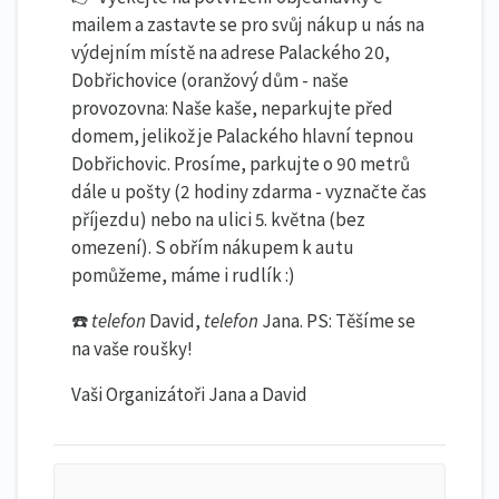
mailem a zastavte se pro svůj nákup u nás na
výdejním místě na adrese Palackého 20,
Dobřichovice (oranžový dům - naše
provozovna: Naše kaše, neparkujte před
domem, jelikož je Palackého hlavní tepnou
Dobřichovic. Prosíme, parkujte o 90 metrů
dále u pošty (2 hodiny zdarma - vyznačte čas
příjezdu) nebo na ulici 5. května (bez
omezení). S obřím nákupem k autu
pomůžeme, máme i rudlík :)
☎️
telefon
David,
telefon
Jana. PS: Těšíme se
na vaše roušky!
Vaši Organizátoři Jana a David