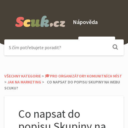
Nápověda
Odeslat dotaz
VŠECHNY KATEGORIE
​ > ​
​PRO ORGANIZÁTORY KOMUNITNÍCH MÍST
> ​
​JAK NA MARKETING
​ > ​ CO NAPSAT DO POPISU SKUPINY NA WEBU
SCUKU?
Co napsat do
popisu Skupiny na