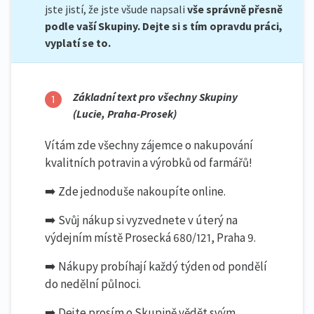
jste jistí, že jste všude napsali
vše správně přesně
podle vaší Skupiny. Dejte si s tím opravdu práci,
vyplatí se to.
Základní text pro všechny Skupiny
(Lucie, Praha-Prosek)
Vítám zde všechny zájemce o nakupování
kvalitních potravin a výrobků od farmářů!
➡️ Zde jednoduše nakoupíte online.
➡️ Svůj nákup si vyzvednete v úterý na
výdejním místě Prosecká 680/121, Praha 9.
➡️ Nákupy probíhají každý týden od pondělí
do nedělní půlnoci.
➡️ Dejte prosím o Skupině vědět svým