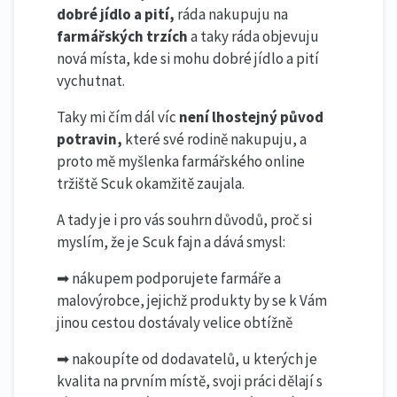
dobré jídlo a pití,
ráda nakupuju na
farmářských trzích
a taky ráda objevuju
nová místa, kde si mohu dobré jídlo a pití
vychutnat.
Taky mi čím dál víc
není lhostejný původ
potravin,
které své rodině nakupuju, a
proto mě myšlenka farmářského online
tržiště Scuk okamžitě zaujala.
A tady je i pro vás souhrn důvodů, proč si
myslím, že je Scuk fajn a dává smysl:
➡ nákupem podporujete farmáře a
malovýrobce, jejichž produkty by se k Vám
jinou cestou dostávaly velice obtížně
➡ nakoupíte od dodavatelů, u kterých je
kvalita na prvním místě, svoji práci dělají s