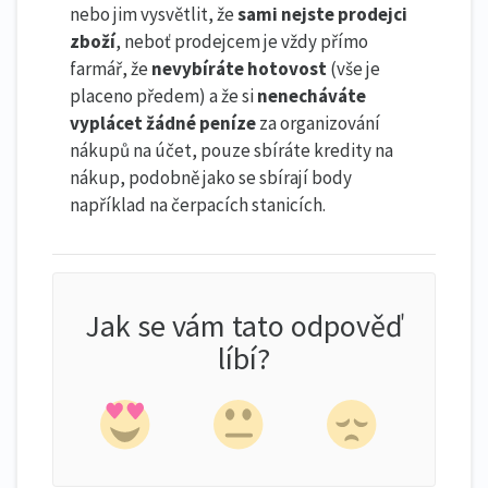
nebo jim vysvětlit, že
sami nejste prodejci
zboží
, neboť prodejcem je vždy přímo
farmář, že
nevybíráte hotovost
(vše je
placeno předem) a že si
nenecháváte
vyplácet žádné peníze
za organizování
nákupů na účet, pouze sbíráte kredity na
nákup, podobně jako se sbírají body
například na čerpacích stanicích.
Jak se vám tato odpověď
líbí?