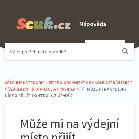
Nápověda
Odeslat dotaz
VŠECHNY KATEGORIE
​ > ​
​PRO ORGANIZÁTORY KOMUNITNÍCH MÍST
> ​
​ZÁKLADNÍ INFORMACE A PRAVIDLA
​ > ​
MŮŽE MI NA VÝDEJNÍ
MÍSTO PŘIJÍT KONTROLA Z ÚŘADŮ?
Může mi na výdejní
místo přijít