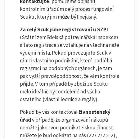
kontaktujte
, pomůžeme objasnit
kontrolním úřadům celý proces fungování
Scuku, který jim může být nejasný.
Za celý Scuk jsme registrovaní u SZPI
(Státní zemědělská potravinářská inspekce)
a tato registrace se vztahuje na všechna naše
výdejní místa. Pokud provozujete Scuk v
rámci vlastního podnikání, které podléhá
registrací na podobných orgánech, je tam
pak vyšší pravděpodobnost, že vám kontrola
přijde. V tom případě by zboží ze Scuku
mělo ideálně být oddělené od všeho
ostatního (vlastní lednice a regály).
Pokud by vás kontaktoval
živnostenský
úřad
v případě, že organizování nákupů
nemáte jako svou podnikatelskou činnost,
můžete je buď odkázat na nás (227 272 212),