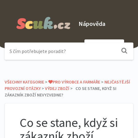
Nápověda
Odeslat dotaz
VŠECHNY KATEGORIE
​ > ​
​PRO VÝROBCE A FARMÁŘE
​ > ​
​NEJČASTĚJŠÍ
PROVOZNÍ OTÁZKY
​ > ​
​VÝDEJ ZBOŽÍ
​ > ​ CO SE STANE, KDYŽ SI
ZÁKAZNÍK ZBOŽÍ NEVYZVEDNE?
Co se stane, když si
zákazník zboží