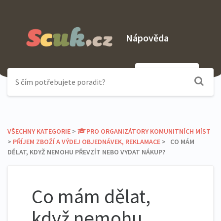
Nápověda
Odeslat dotaz
VŠECHNY KATEGORIE
​ > ​
​PRO ORGANIZÁTORY KOMUNITNÍCH MÍST
> ​
​PŘÍJEM ZBOŽÍ A VÝDEJ OBJEDNÁVEK, REKLAMACE
​ > ​ CO MÁM
DĚLAT, KDYŽ NEMOHU PŘEVZÍT NEBO VYDAT NÁKUP?
Co mám dělat,
když nemohu