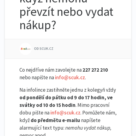
převzít nebo vydat
nákup?
OD SCUK.CZ
Co nejdříve nám zavolejte na
227 272 210
nebo napište na
info@scuk.cz
.
Na infolince zastihněte jednu z kolegyň vždy
od pondělí do pátku od 9 do 17 hodin, ve
svátky od 10 do 15 hodin
. Mimo pracovní
dobu pište na
info@scuk.cz
. Pomůžete nám,
když
do předmětu e-mailu
napíšete
alarmující text typu:
nemohu vydat nákup,
nemoc
apod
.