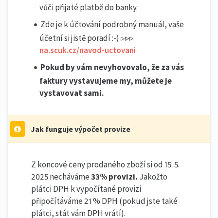
vůči přijaté platbě do banky.
Zde je k účtování podrobný manuál, vaše
účetní si jistě poradí :-) ▹▹▹
na.scuk.cz/navod-uctovani
Pokud by vám nevyhovovalo, že za vás
faktury vystavujeme my, můžete je
vystavovat sami.
Jak funguje výpočet provize
Z koncové ceny prodaného zboží si od 15. 5.
2025 necháváme
33% provizi.
Jakožto
plátci DPH k vypočítané provizi
připočítáváme 21 % DPH (pokud jste také
plátci, stát vám DPH vrátí).