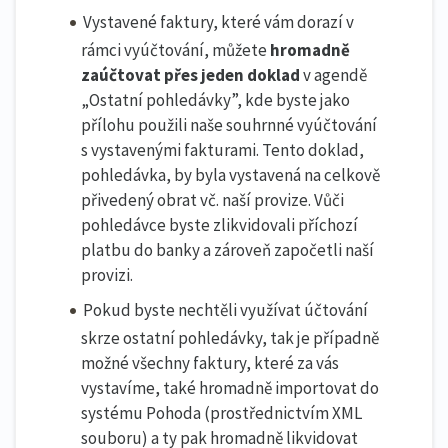
Vystavené faktury, které vám dorazí v
rámci vyúčtování, můžete
hromadně
zaúčtovat přes jeden doklad
v agendě
„Ostatní pohledávky”, kde byste jako
přílohu použili naše souhrnné vyúčtování
s vystavenými fakturami. Tento doklad,
pohledávka, by byla vystavená na celkově
přivedený obrat vč. naší provize. Vůči
pohledávce byste zlikvidovali příchozí
platbu do banky a zároveň započetli naší
provizi.
Pokud byste nechtěli využívat účtování
skrze ostatní pohledávky, tak je případně
možné všechny faktury, které za vás
vystavíme, také hromadně importovat do
systému Pohoda (prostřednictvím XML
souboru) a ty pak hromadně likvidovat