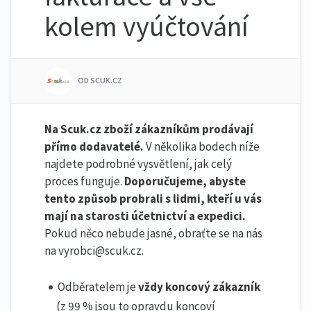
kolem vyúčtování
OD SCUK.CZ
Na Scuk.cz zboží zákazníkům prodávají
přímo dodavatelé.
V několika bodech níže
najdete podrobné vysvětlení, jak celý
proces funguje.
Doporučujeme, abyste
tento způsob probrali s lidmi, kteří u vás
mají na starosti účetnictví a expedici.
Pokud něco nebude jasné, obraťte se na nás
na vyrobci@scuk.cz.
Odběratelem je
vždy koncový zákazník
(z 99 % jsou to opravdu koncoví