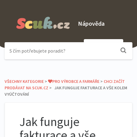
Nápověda
Odeslat dotaz
VŠECHNY KATEGORIE
​ > ​
​PRO VÝROBCE A FARMÁŘE
​ > ​
​CHCI ZAČÍT
PRODÁVAT NA SCUK.CZ
​ > ​ JAK FUNGUJE FAKTURACE A VŠE KOLEM
VYÚČTOVÁNÍ
Jak funguje
fakturace a vše