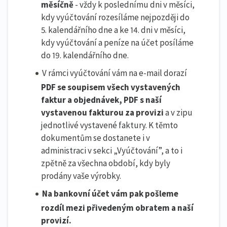
měsíčně
- vždy k poslednímu dni v měsíci,
kdy vyúčtování rozesíláme nejpozději do
5. kalendářního dne a ke 14. dni v měsíci,
kdy vyúčtování a peníze na účet posíláme
do 19. kalendářního dne.
V rámci vyúčtování vám na e-mail dorazí
PDF se soupisem všech vystavených
faktur a objednávek, PDF s naší
vystavenou fakturou za provizi
a v zipu
jednotlivé vystavené faktury. K těmto
dokumentům se dostanete i v
administraci v sekci „Vyúčtování”, a to i
zpětně za všechna období, kdy byly
prodány vaše výrobky.
Na bankovní účet vám pak pošleme
rozdíl mezi přivedeným obratem a naší
provizí.