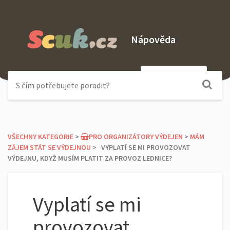
Nápověda
Odeslat dotaz
VŠECHNY KATEGORIE
​ > ​
​PRO ORGANIZÁTORY VÝDEJEN
​ > ​
​MÁM
ZÁJEM STÁT SE VÝDEJNOU
​ > ​ VYPLATÍ SE MI PROVOZOVAT
VÝDEJNU, KDYŽ MUSÍM PLATIT ZA PROVOZ LEDNICE?
Vyplatí se mi
provozovat