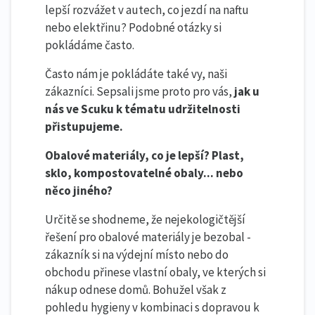
lepší rozvážet v autech, co jezdí na naftu
nebo elektřinu? Podobné otázky si
pokládáme často.
Často nám je pokládáte také vy, naši
zákazníci. Sepsali jsme proto pro vás,
jak u
nás ve Scuku k tématu udržitelnosti
přistupujeme.
Obalové materiály, co je lepší? Plast,
sklo, kompostovatelné obaly... nebo
něco jiného?
Určitě se shodneme, že nejekologičtější
řešení pro obalové materiály je bezobal -
zákazník si na výdejní místo nebo do
obchodu přinese vlastní obaly, ve kterých si
nákup odnese domů. Bohužel však z
pohledu hygieny v kombinaci s dopravou k