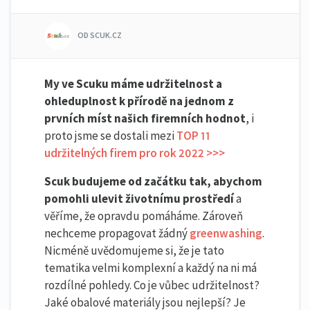
OD SCUK.CZ
My ve Scuku máme udržitelnost a
ohleduplnost k přírodě na jednom z
prvních míst našich firemních hodnot
, i
proto jsme se dostali mezi
TOP 11
udržitelných firem pro rok 2022 >>>
Scuk budujeme od začátku tak, abychom
pomohli ulevit životnímu prostředí
a
věříme, že opravdu pomáháme. Zároveň
nechceme propagovat žádný
greenwashing
.
Nicméně uvědomujeme si, že je tato
tematika velmi komplexní a každý na ni má
rozdílné pohledy. Co je vůbec udržitelnost?
Jaké obalové materiály jsou nejlepší? Je