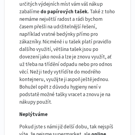
určitých výdejních míst vám váš nákup
zabalíme
do papírových tašek.
Také z toho
nemáme největší radost a rádi bychom
časem přešli na udržitelnější řešení,
například vratné bedýnky přímo pro
zákazníky. Nicméně i u tašek platí pravidlo
dalšího využití, většina tašek jsou po
dovezení jako nová a lze je znovu využít, ať
už třeba na třídění odpadu nebo pro odnos
věcí. Než ji tedy vytřídíte do modrého
kontejneru, využijte ji aspoň ještě jednou.
Bohužel opět z důvodu hygieny není v
podstatě možné tašky vracet a znovu je na
nákupy použít.
Neplýtváme
Pokud jste s námi již delší dobu, tak nejspíš
víte, že nejsme supermarket, ale
online