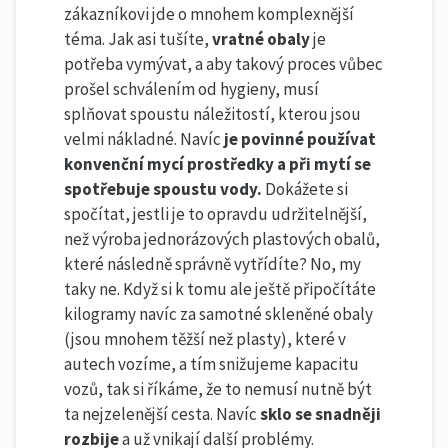
zákazníkovi jde o mnohem komplexnější
téma. Jak asi tušíte,
vratné obaly
je
potřeba vymývat, a aby takový proces vůbec
prošel schválením od hygieny, musí
splňovat spoustu náležitostí, kterou jsou
velmi nákladné. Navíc
je povinné používat
konvenční mycí prostředky a při mytí se
spotřebuje spoustu vody.
Dokážete si
spočítat, jestli je to opravdu udržitelnější,
než výroba jednorázových plastových obalů,
které následně správně vytřídíte? No, my
taky ne. Když si k tomu ale ještě připočítáte
kilogramy navíc za samotné skleněné obaly
(jsou mnohem těžší než plasty), které v
autech vozíme, a tím snižujeme kapacitu
vozů, tak si říkáme, že to nemusí nutně být
ta nejzelenější cesta. Navíc
sklo se snadněji
rozbije
a už vnikají další problémy.