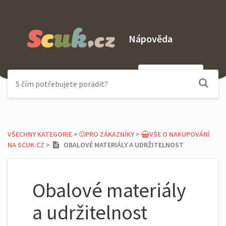
Nápověda
Odeslat dotaz
VŠECHNY KATEGORIE
​ > ​
​PRO ZÁKAZNÍKY
​ > ​
​VŠE O NAKUPOVÁNÍ
NA SCUK.CZ
​ > ​
OBALOVÉ MATERIÁLY A UDRŽITELNOST
Obalové materiály
a udržitelnost