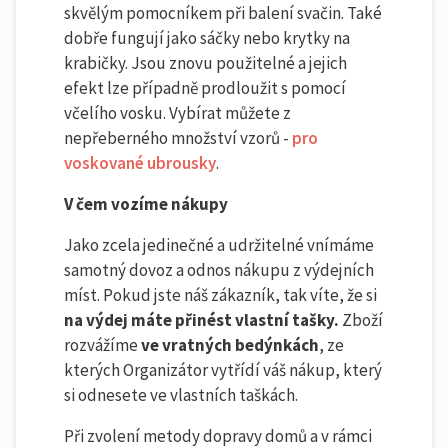
skvělým pomocníkem při balení svačin. Také
dobře fungují jako sáčky nebo krytky na
krabičky. Jsou znovu použitelné a jejich
efekt lze případně prodloužit s pomocí
včelího vosku. Vybírat můžete z
nepřeberného množství vzorů -
pro
voskované ubrousky
.
V čem vozíme nákupy
Jako zcela jedinečné a udržitelné vnímáme
samotný dovoz a odnos nákupu z výdejních
míst. Pokud jste náš zákazník, tak víte, že si
na výdej máte přinést vlastní tašky.
Zboží
rozvážíme
ve vratných bedýnkách
, ze
kterých Organizátor vytřídí váš nákup, který
si odnesete ve vlastních taškách.
Při zvolení metody dopravy domů a v rámci