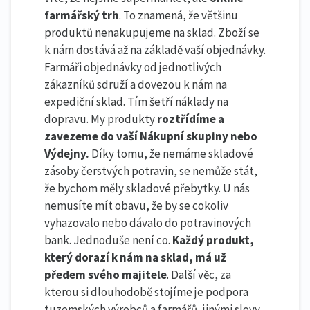
farmářský trh
. To znamená, že většinu
produktů nenakupujeme na sklad. Zboží se
k nám dostává až na základě vaší objednávky.
Farmáři objednávky od jednotlivých
zákazníků sdruží a dovezou k nám na
expediční sklad. Tím šetří náklady na
dopravu. My produkty
roztřídíme a
zavezeme do vaší Nákupní skupiny nebo
Výdejny.
Díky tomu, že nemáme skladové
zásoby čerstvých potravin, se nemůže stát,
že bychom měly skladové přebytky. U nás
nemusíte mít obavu, že by se cokoliv
vyhazovalo nebo dávalo do potravinových
bank. Jednoduše není co.
Každý produkt,
který dorazí k nám na sklad, má už
předem svého majitele
. Další věc, za
kterou si dlouhodobě stojíme je podpora
tuzemských výrobců a farmářů, jinými slovy