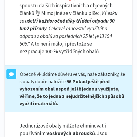
spoustu dalších inspirativních a objevných
článků 👌 Mimo jiné se v článku píše:
„V Česku
se
ušetří každoročně díky třídění odpadu 30
km2 přírody
. Celkové množství využitého
odpadu z obalů za posledních 25 let je 13 104
505.“
A to není málo, i přestože se
nezpracuje 100 % vytříděných obalů.
Obecně vkládáme důvěru ve vás, naše zákazníky, že
s obaly dobře naložíte ❤️
Pokud ještě před
vyhozením obal aspoň ještě jednou využijete,
věříme, že to jedna z nejudržitelnějších způsobů
využití materiálů.
Jednorázové obaly můžete eliminovat i
používáním
voskových ubrousků
. Jsou