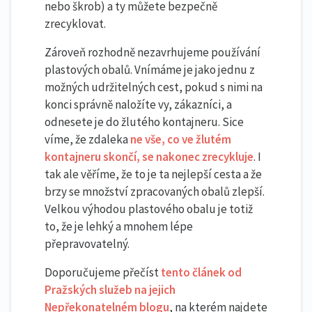
nebo škrob) a ty můžete bezpečně
zrecyklovat.
Zároveň rozhodně nezavrhujeme používání
plastových obalů. Vnímáme je jako jednu z
možných udržitelných cest, pokud s nimi na
konci správně naložíte vy, zákazníci, a
odnesete je do žlutého kontajneru. Sice
víme, že zdaleka
ne vše, co ve žlutém
kontajneru skončí, se nakonec zrecykluje
. I
tak ale věříme, že to je ta nejlepší cesta a že
brzy se množství zpracovaných obalů zlepší.
Velkou výhodou plastového obalu je totiž
to, že je lehký a mnohem lépe
přepravovatelný.
Doporučujeme přečíst
tento článek od
Pražských služeb na jejich
Nepřekonatelném blogu
, na kterém najdete