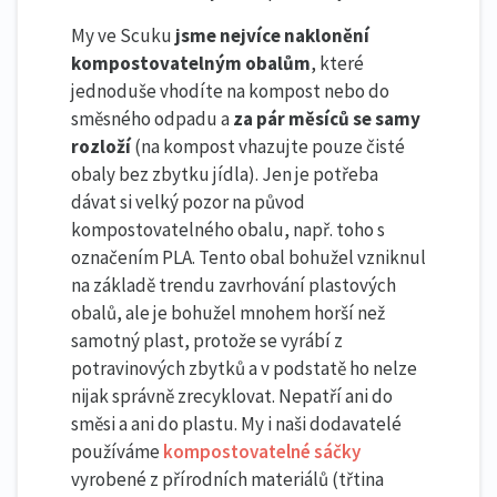
My ve Scuku
jsme nejvíce naklonění
kompostovatelným obalům
, které
jednoduše vhodíte na kompost nebo do
směsného odpadu a
za pár měsíců se samy
rozloží
(na kompost vhazujte pouze čisté
obaly bez zbytku jídla). Jen je potřeba
dávat si velký pozor na původ
kompostovatelného obalu, např. toho s
označením PLA. Tento obal bohužel vzniknul
na základě trendu zavrhování plastových
obalů, ale je bohužel mnohem horší než
samotný plast, protože se vyrábí z
potravinových zbytků a v podstatě ho nelze
nijak správně zrecyklovat. Nepatří ani do
směsi a ani do plastu. My i naši dodavatelé
používáme
kompostovatelné sáčky
vyrobené z přírodních materiálů (třtina