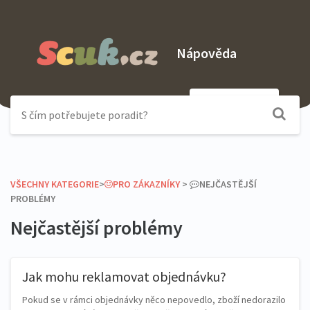
Nápověda
Odeslat dotaz
VŠECHNY KATEGORIE
​>​
​PRO ZÁKAZNÍKY
​ > ​
​NEJČASTĚJŠÍ
PROBLÉMY
Nejčastější problémy
Jak mohu reklamovat objednávku?
Pokud se v rámci objednávky něco nepovedlo, zboží nedorazilo