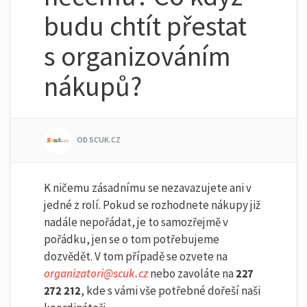
budu chtít přestat
s organizováním
nákupů?
OD SCUK.CZ
K ničemu zásadnímu se nezavazujete ani v
jedné z rolí. Pokud se rozhodnete nákupy již
nadále nepořádat, je to samozřejmě v
pořádku, jen se o tom potřebujeme
dozvědět. V tom případě se ozvete na
organizatori@scuk.cz
nebo zavoláte na
227
272 212
, kde s vámi vše potřebné dořeší naši