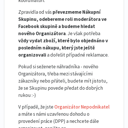
koordinátoři.
Zpravidla od vás
převezmeme Nákupní
Skupinu, odebereme roli moderátora ve
Facebook skupině a budeme hledat
nového Organizátora
. Je však potřeba
vždy vydat zboží, které bylo objednáno v
posledním nákupu, který jste ještě
organizovali
a dořešit případné reklamace.
Pokud si seženete náhradníka - nového
Organizátora, třeba mezi stávajícími
zákazníky nebo přáteli, budete mít jistotu,
že se Skupinu povede předat do dobrých
rukou :-)
V případě, že jste
Organizátor Nepodnikatel
a máte s námi uzavřenou dohodu o
provedení práce (DPP) a nechcete dále