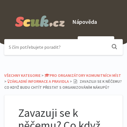
Nápověda
Odeslat dotaz
VŠECHNY KATEGORIE
​ > ​
​PRO ORGANIZÁTORY KOMUNITNÍCH MÍST
> ​
​ZÁKLADNÍ INFORMACE A PRAVIDLA
​ > ​
ZAVAZUJI SE K NĚČEMU?
CO KDYŽ BUDU CHTÍT PŘESTAT S ORGANIZOVÁNÍM NÁKUPŮ?
Zavazuji se k
něčemu? Co když