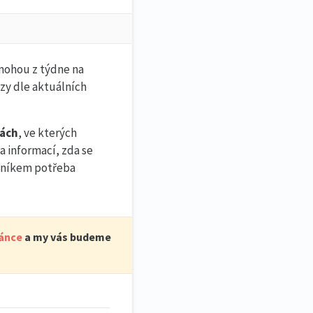
 mohou z týdne na
zy dle aktuálních
kách
, ve kterých
a informací, zda se
azníkem potřeba
ránce
a my vás budeme