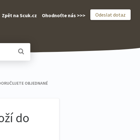
Odeslat dotaz
Zpět na Scuk.cz
Ohodnoťte nás >>>
DY DORUČUJETE OBJEDNANÉ
oží do