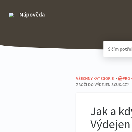
Nápověda
VŠECHNY KATEGORIE
​ > ​
​PRO
ZBOŽÍ DO VÝDEJEN SCUK.CZ?
Jak a kd
Výdejen