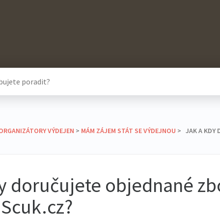
 ORGANIZÁTORY VÝDEJEN
​ > ​
​MÁM ZÁJEM STÁT SE VÝDEJNOU
​ > ​ JAK A K
y doručujete objednané zb
 Scuk.cz?