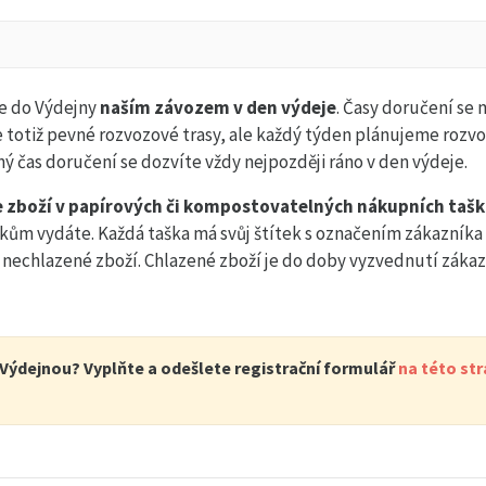
e do Výdejny
naším závozem v den výdeje
. Časy doručení se
 totiž pevné rozvozové trasy, ale každý týden plánujeme rozvo
ný čas doručení se dozvíte vždy nejpozději ráno v den výdeje.
 zboží v papírových či kompostovatelných nákupních taš
ům vydáte. Každá taška má svůj štítek s označením zákazníka 
i nechlazené zboží. Chlazené zboží je do doby vyzvednutí zák
Výdejnou? Vyplňte a odešlete registrační formulář
na této st