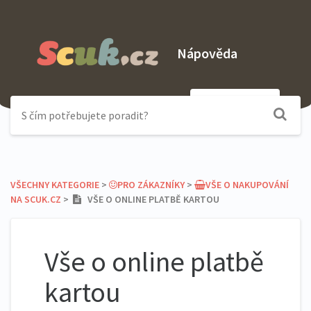
Nápověda
Odeslat dotaz
VŠECHNY KATEGORIE
​ > ​
​PRO ZÁKAZNÍKY
​ > ​
​VŠE O NAKUPOVÁNÍ
NA SCUK.CZ
​ > ​
VŠE O ONLINE PLATBĚ KARTOU
Vše o online platbě
kartou